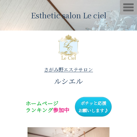
T
o
Esthetic salon Le ciel
g
g
l
e
n
a
v
i
g
a
t
i
さがみ野エステサロン
o
n
ルシエル
ホームページ
ポチッと応援
ランキング
参加中
お願いします♪