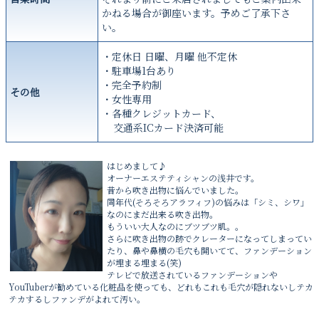
かねる場合が御座います。予めご了承下さ
い。
・定休日 日曜、月曜 他不定休
・駐車場1台あり
・完全予約制
その他
・女性専用
・各種クレジットカード、
交通系ICカード決済可能
はじめまして♪
オーナーエステティシャンの浅井です。
昔から吹き出物に悩んでいました。
同年代(そろそろアラフィフ)の悩みは「シミ、シワ」
なのにまだ出来る吹き出物。
もういい大人なのにブツブツ肌。。
さらに吹き出物の跡でクレーターになってしまってい
たり、鼻や鼻横の毛穴も開いてて、ファンデーション
が埋まる埋まる(笑)
テレビで放送されているファンデーションや
YouTuberが勧めている化粧品を使っても、どれもこれも毛穴が隠れないしテカ
テカするしファンデがよれて汚い。