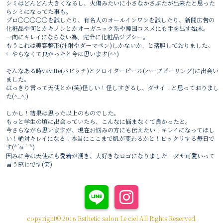
シミはどんどん大きくなるし、火傷みたいに小さなかさぶたが出来たと思った
らシミになってた事も。
プロ○○○○○を試したり、有名人のオールインワンを試したり、新聞広告の
化粧品や何とかキノンとかオーガニック系や韓国コスメにも手を出す始末。
一向にキレイにならない為、完全に化粧品ジプシー。
もうこれは美容整形(注射やダーマペン)しかないか、と落胆しておりました。
←やらなくて良かったと今は思います(^^)
そんなある時vavitte(バビッテ)とクロイターピール(ハーブピーリング)に出会い
ました。
はっきり言って天使とか(笑)怪しい！怪しすぎるし、ダサイ！と思っておりまし
た(^_^;)
しかし！結果は思った以上のものでした。
もっと学生の頃に出会っていたら、こんなに悩まなくて良かったと。
今さらながら思いますが、現在お悩みの方にも伝えたい！キレイになってほし
い！絶対キレイになる！本当にここまで肌が変わるかと！ビックリする毎日で
す(*´ω｀*)
因みに今は天使にも愛着が湧き、大好きなロゴになりました！ダサ可愛いって
言う感じです(笑)
copyright© 2016 Esthetic salon Le ciel All Rights Reserved.